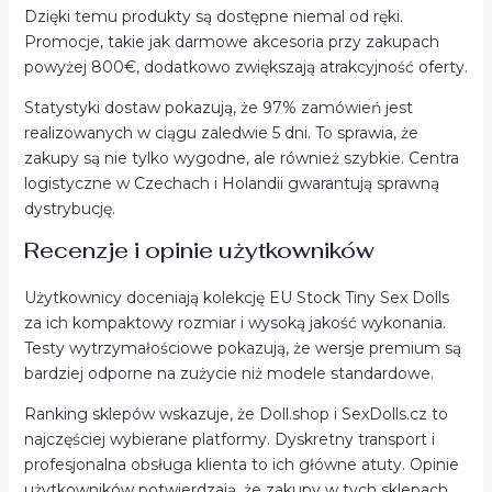
Dzięki temu produkty są dostępne niemal od ręki.
Promocje, takie jak darmowe akcesoria przy zakupach
powyżej 800€, dodatkowo zwiększają atrakcyjność oferty.
Statystyki dostaw pokazują, że 97% zamówień jest
realizowanych w ciągu zaledwie 5 dni. To sprawia, że
zakupy są nie tylko wygodne, ale również szybkie. Centra
logistyczne w Czechach i Holandii gwarantują sprawną
dystrybucję.
Recenzje i opinie użytkowników
Użytkownicy doceniają kolekcję EU Stock Tiny Sex Dolls
za ich kompaktowy rozmiar i wysoką jakość wykonania.
Testy wytrzymałościowe pokazują, że wersje premium są
bardziej odporne na zużycie niż modele standardowe.
Ranking sklepów wskazuje, że Doll.shop i SexDolls.cz to
najczęściej wybierane platformy. Dyskretny transport i
profesjonalna obsługa klienta to ich główne atuty. Opinie
użytkowników potwierdzają, że zakupy w tych sklepach