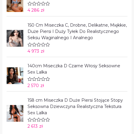
o
n
4 286
zł
O
o
c
0
e
n
n
a
150 Cm Miseczka C, Drobne, Delikatne, Miękkie,
i
5
Duże Piersi I Duży Tyłek Do Realistycznego
o
n
Seksu Waginalnego I Analnego
o
0
n
4 973
zł
O
a
c
5
e
n
140cm Miseczka D Czarne Włosy Seksowne
i
Sex Lalka
o
n
o
0
2 570
zł
O
n
c
a
e
5
n
158 cm Miseczka D Duże Piersi Stojące Stopy
i
Seksowna Dziewczyna Realistyczna Tekstura
o
n
Sex Lalka
o
0
n
2 613
zł
O
a
c
5