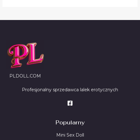
e
n
i
o
n
o
0
n
a
5
PLDOLL.COM
Profesjonalny sprzedawca lalek erotycznych
Popularny
Mini Sex Doll