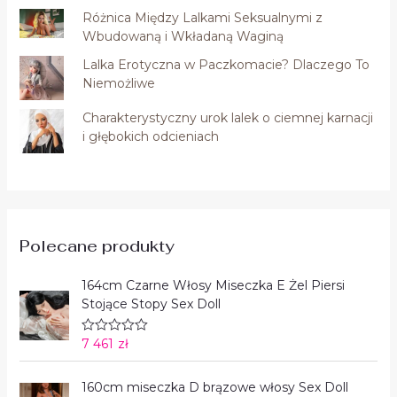
Różnica Między Lalkami Seksualnymi z
Wbudowaną i Wkładaną Waginą
Lalka Erotyczna w Paczkomacie? Dlaczego To
Niemożliwe
Charakterystyczny urok lalek o ciemnej karnacji
i głębokich odcieniach
Polecane produkty
164cm Czarne Włosy Miseczka E Żel Piersi
Stojące Stopy Sex Doll
7 461
zł
O
c
e
n
160cm miseczka D brązowe włosy Sex Doll
i