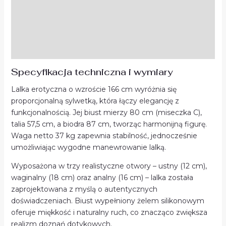
Czas produkcji i wysyłki
Zawiadomienie dla kupującego
Opinie (0)
Specyfikacja techniczna i wymiary
Lalka erotyczna o wzroście 166 cm wyróżnia się
proporcjonalną sylwetką, która łączy elegancję z
funkcjonalnością. Jej biust mierzy 80 cm (miseczka C),
talia 57,5 cm, a biodra 87 cm, tworząc harmonijną figurę.
Waga netto 37 kg zapewnia stabilność, jednocześnie
umożliwiając wygodne manewrowanie lalką.
Wyposażona w trzy realistyczne otwory – ustny (12 cm),
waginalny (18 cm) oraz analny (16 cm) – lalka została
zaprojektowana z myślą o autentycznych
doświadczeniach. Biust wypełniony żelem silikonowym
oferuje miękkość i naturalny ruch, co znacząco zwiększa
realizm doznań dotykowych.