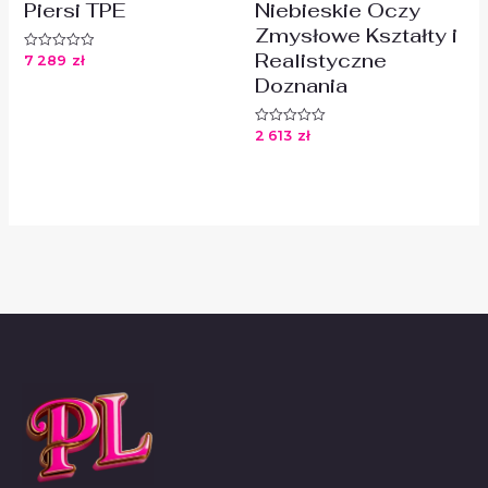
Piersi TPE
Niebieskie Oczy
Zmysłowe Kształty i
Realistyczne
7 289
zł
Oceniono
0
Doznania
na
5
2 613
zł
Oceniono
0
na
5