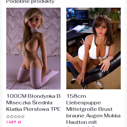
Podobne produkty
158cm
100CM Blondynka B
Liebespuppe
Miseczka Średnia
Mittelgroße Brust
Klatka Piersiowa TPE
braune Augen Mokka
Hautton mit
1 497
zł
Oceniono
0