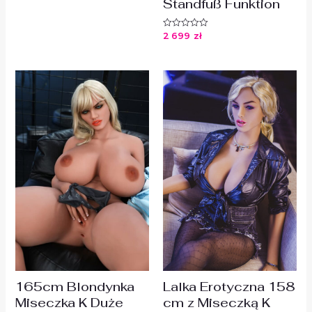
Standfuß Funktion
na
5
2 699
zł
Oceniono
0
na
5
165cm Blondynka
Lalka Erotyczna 158
Miseczka K Duże
cm z Miseczką K