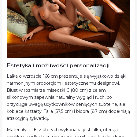
Estetyka i możliwości personalizacji
Lalka o wzroście 166 cm prezentuje się wyjątkowo dzięki
harmonijnym proporcjom i estetycznemu designowi.
Biust w rozmiarze miseczki C (80 cm) z żelem
silikonowym zapewnia naturalny wygląd i ruch, co
przyciąga uwagę użytkowników ceniących subtelne, ale
kobiece kształty. Talia (57,5 cm) i biodra (87 cm) dopełniają
atrakcyjną sylwetkę.
Materiały TPE, z których wykonana jest lalka, oferują
miękką i gładką teksturę, wiernie imitującą ludzką skórę.