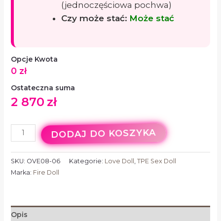
(jednoczęściowa pochwa)
Czy może stać:
Może stać
Opcje Kwota
0
zł
Ostateczna suma
2 870
zł
DODAJ DO KOSZYKA
SKU:
OVE08-06
Kategorie:
Love Doll
,
TPE Sex Doll
Marka:
Fire Doll
Opis