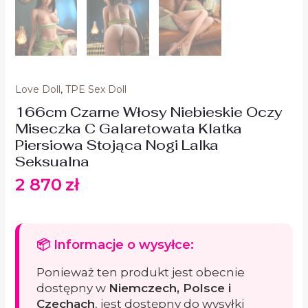
Love Doll
,
TPE Sex Doll
166cm Czarne Włosy Niebieskie Oczy
Miseczka C Galaretowata Klatka
Piersiowa Stojąca Nogi Lalka
Seksualna
2 870
zł
📦 Informacje o wysyłce:
Ponieważ ten produkt jest obecnie
dostępny w
Niemczech, Polsce i
Czechach
, jest dostępny do wysyłki