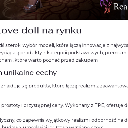
ove doll na rynku
iś szeroki wybór modeli, które łączą innowacje z najwyżs
ciągają produkty z kategorii podstawowych, premium o
cechami, które warto poznać przed zakupem.
h unikalne cechy
znajdują się produkty, które łączą realizm z zaawansow
 prostoty i przystępnej ceny. Wykonany z TPE, oferuje d
yczny, co zapewnia wyjątkowy realizm i odporność na d
ą budową, umożliwiającą łatwą wymianę części.