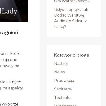
Gra Warta Świeczki
Usłysz Jej Jęki: Jak
Dodać Warstwę
Audio do Seksu z
Lalką?
pragnień
ania, które
Kategorie bloga
erują one
Nastrój
luowały na
News
Produkcja
ywidualnych
gę na aspekty
Sanitarny
Technika
m wyborze,