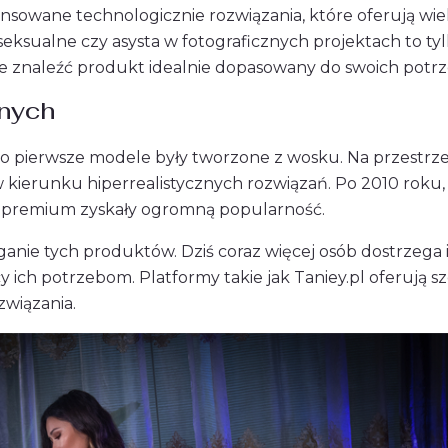
nsowane technologicznie rozwiązania, które oferują wiel
ksualne czy asysta w fotograficznych projektach to tyl
oże znaleźć produkt idealnie dopasowany do swoich potrz
snych
y to pierwsze modele były tworzone z wosku. Na przestrzen
ierunku hiperrealistycznych rozwiązań. Po 2010 roku, 
ty premium zyskały ogromną popularność.
anie tych produktów. Dziś coraz więcej osób dostrzega 
 ich potrzebom. Platformy takie jak Taniey.pl oferują sz
związania.