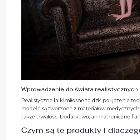
Wprowadzenie do świata realistycznych 
Realistyczne lalki miłosne to dziś połączenie te
modele są tworzone z materiałów medycznych, ta
także trwałość. Dodatkowo, animatroniczne funkcj
Czym są te produkty i dlaczeg