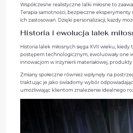
Współczesne realistyczne lalki miłosne to zaawa
Terapia samotności, bezpieczne eksperymenty se
ich zastosowań. Dzięki personalizacji, każdy m
Historia i ewolucja lalek miło
Historia lalek miłosnych sięga XVII wieku, kied
postępem technologicznym, ewoluowały one w k
innowacjom w inżynierii materiałowej, produk
Zmiany społeczne również wpłynęły na postrzeg
traktując je jako świadomy wybór odpowiadający
umożliwiając klientom znalezienie idealnego ro