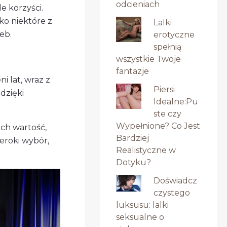
odcieniach
e korzyści.
ko niektóre z
Lalki
eb.
erotyczne
spełnią
wszystkie Twoje
fantazje
i lat, wraz z
Piersi
dzięki
Idealne:Pu
ste czy
Wypełnione? Co Jest
ich wartość,
Bardziej
eroki wybór,
Realistyczne w
Dotyku?
Doświadcz
czystego
luksusu: lalki
seksualne o