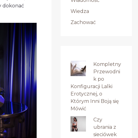
Wiadomość
y dokonać
Wiedza
Zachować
Kompletny
Przewodni
k po
Konfiguracji Lalki
Erotycznej, o
Którym Inni Boją się
Mówić
Czy
ubrania z
sieciówek