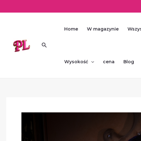
Skip
to
content
Home
W magazynie
Wszys
Search
Wysokość
cena
Blog