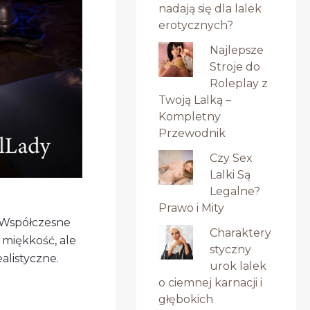
nadają się dla lalek
erotycznych?
Najlepsze
Stroje do
Roleplay z
Twoją Lalką –
Kompletny
Przewodnik
Czy Sex
Lalki Są
Legalne?
Prawo i Mity
. Współczesne
Charaktery
 miękkość, ale
styczny
alistyczne.
urok lalek
o ciemnej karnacji i
głębokich