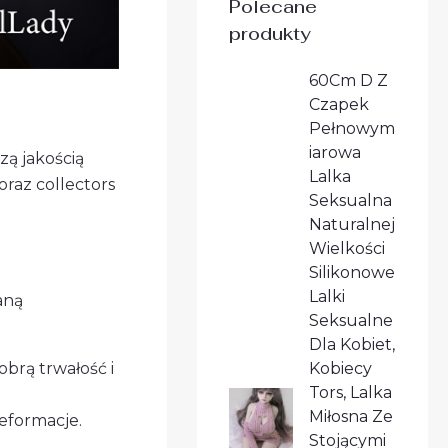
Polecane
produkty
60Cm D Z
Czapek
Pełnowym
iarowa
zą jakością
Lalka
raz collectors
Seksualna
Naturalnej
Wielkości
Silikonowe
Lalki
aną
Seksualne
Dla Kobiet,
Kobiecy
obrą trwałość i
Tors, Lalka
Miłosna Ze
eformacje.
Stojącymi