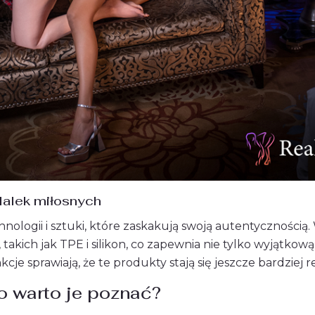
lalek miłosnych
chnologii i sztuki, które zaskakują swoją autentycznością
kich jak TPE i silikon, co zapewnia nie tylko wyjątkową
e sprawiają, że te produkty stają się jeszcze bardziej re
o warto je poznać?