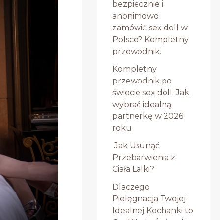
bezpiecznie i
anonimowo
zamówić sex doll w
Polsce? Kompletny
przewodnik.
Kompletny
przewodnik po
świecie sex doll: Jak
wybrać idealną
partnerkę w 2026
roku
Jak Usunąć
Przebarwienia z
Ciała Lalki?
Dlaczego
Pielęgnacja Twojej
Idealnej Kochanki to